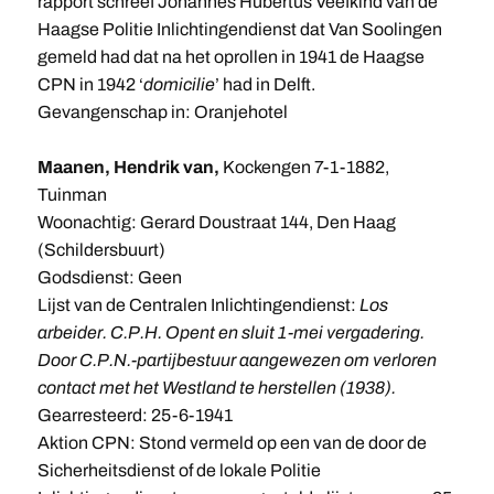
rapport schreef Johannes Hubertus Veefkind van de
Haagse Politie Inlichtingendienst dat Van Soolingen
gemeld had dat na het oprollen in 1941 de Haagse
CPN in 1942 ‘
domicilie
’ had in Delft.
Gevangenschap in: Oranjehotel
Maanen, Hendrik van,
Kockengen 7-1-1882,
Tuinman
Woonachtig: Gerard Doustraat 144, Den Haag
(Schildersbuurt)
Godsdienst: Geen
Lijst van de Centralen Inlichtingendienst:
Los
arbeider. C.P.H. Opent en sluit 1-mei vergadering.
Door C.P.N.-partijbestuur aangewezen om verloren
contact met het Westland te herstellen (1938).
Gearresteerd: 25-6-1941
Aktion CPN: Stond vermeld op een van de door de
Sicherheitsdienst of de lokale Politie