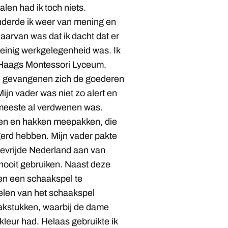
len had ik toch niets.
derde ik weer van mening en
aarvan was dat ik dacht dat er
einig werkgelegenheid was. Ik
Haags Montessori Lyceum.
e gevangenen zich de goederen
Mijn vader was niet zo alert en
 meeste al verdwenen was.
olen en hakken meepakken, die
ngerd hebben. Mijn vader pakte
 bevrijde Nederland aan van
 nooit gebruiken. Naast deze
en een schaakspel te
elen van het schaakspel
aakstukken, waarbij de dame
kleur had. Helaas gebruikte ik