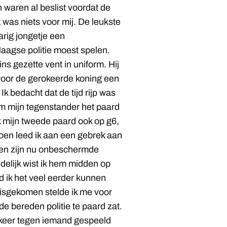
en waren al beslist voordat de
 was niets voor mij. De leukste
jarig jongetje een
Haagse politie moest spelen.
s gezette vent in uniform. Hij
 voor de gerokeerde koning een
Ik bedacht dat de tijd rijp was
am mijn tegenstander het paard
k mijn tweede paard ook op g6,
oen leed ik aan een gebrek aan
ken zijn nu onbeschermde
delijk wist ik hem midden op
ad ik het veel eerder kunnen
isgekomen stelde ik me voor
de bereden politie te paard zat.
e keer tegen iemand gespeeld