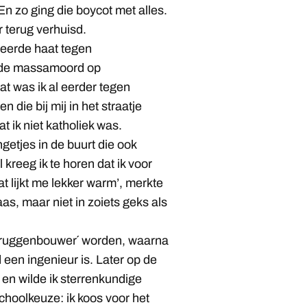
 zo ging die boycot met alles.
r terug verhuisd.
seerde haat tegen
g de massamoord op
 was ik al eerder tegen
 die bij mij in het straatje
 ik niet katholiek was.
etjes in de buurt die ook
kreeg ik te horen dat ik voor
t lijkt me lekker warm’, merkte
aas, maar niet in zoiets geks als
k ´bruggenbouwer´ worden, waarna
 een ingenieur is. Later op de
en wilde ik sterrenkundige
choolkeuze: ik koos voor het