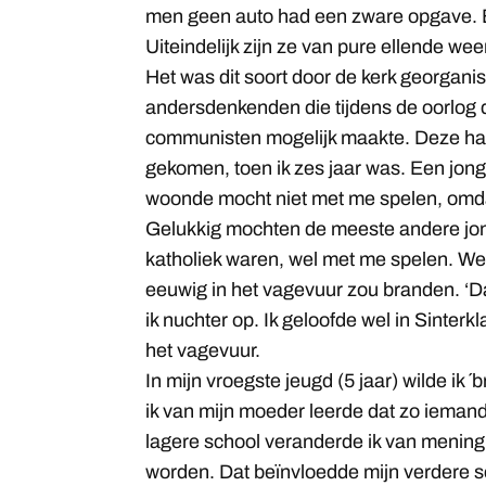
men geen auto had een zware opgave. En
Uiteindelijk zijn ze van pure ellende wee
Het was dit soort door de kerk georgani
andersdenkenden die tijdens de oorlo
communisten mogelijk maakte. Deze haat
gekomen, toen ik zes jaar was. Een jongen
woonde mocht niet met me spelen, omdat
Gelukkig mochten de meeste andere jong
katholiek waren, wel met me spelen. Wel 
eeuwig in het vagevuur zou branden. ‘Da
ik nuchter op. Ik geloofde wel in Sinterkl
het vagevuur.
In mijn vroegste jeugd (5 jaar) wilde i
ik van mijn moeder leerde dat zo iemand
lagere school veranderde ik van mening 
worden. Dat beïnvloedde mijn verdere s