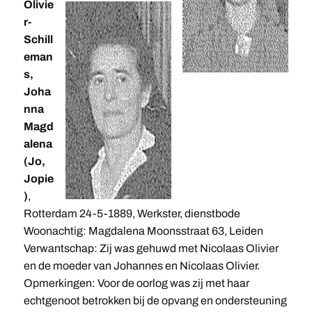
Olivie
r-
Schill
eman
s,
Joha
nna
Magd
alena
(Jo,
Jopie
)
,
Rotterdam 24-5-1889, Werkster, dienstbode
Woonachtig: Magdalena Moonsstraat 63, Leiden
Verwantschap: Zij was gehuwd met Nicolaas Olivier
en de moeder van Johannes en Nicolaas Olivier.
Opmerkingen: Voor de oorlog was zij met haar
echtgenoot betrokken bij de opvang en ondersteuning