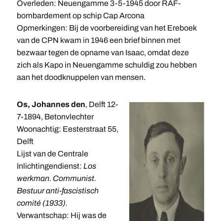
Overleden: Neuengamme 3-5-1945 door RAF-
bombardement op schip Cap Arcona
Opmerkingen: Bij de voorbereiding van het Ereboek
van de CPN kwam in 1946 een brief binnen met
bezwaar tegen de opname van Isaac, omdat deze
zich als Kapo in Neuengamme schuldig zou hebben
aan het doodknuppelen van mensen.
Os, Johannes den
, Delft 12-
7-1894, Betonvlechter
Woonachtig: Eesterstraat 55,
Delft
Lijst van de Centrale
Inlichtingendienst:
Los
werkman. Communist.
Bestuur anti-fascistisch
comité (1933).
Verwantschap: Hij was de