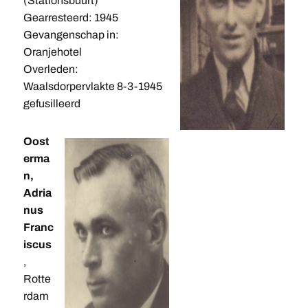
(Stationsbuurt)
Gearresteerd: 1945
Gevangenschap in:
Oranjehotel
Overleden:
Waalsdorpervlakte 8-3-1945
gefusilleerd
Oost
erma
n,
Adria
nus
Franc
iscus
,
Rotte
rdam