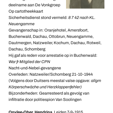
deelname aan De Vonkgroep
Op cartotheekkaart
Sicherheitsdienst stond vermeld:
8 7 42 nach KL.
Neuengamme
Gevangenschap in: Oranjehotel, Amersfoort,
Buchenwald, Dachau, Ottobrun, Neuengamme,
Dautmergen, Natzweiler, Kochum, Dachau, Rotweil,
Dachau, Schomberg
Hij gaf als reden voor arrestatie op in Buchenwald:
War fr Mitglied der CPN
Nacht-und-Nebel-gevangene
Overleden: Natzweiler/Schomberg 21-10-1944
(Volgens door Duitsers meestal valse opgave:
allgm
Körperschwäche und Herzklappenfehler)
Bijzonderheden: Gearresteerd als gevolg van
infiltratie door politiespion Van Soolingen
Onvlee-Ober, Hendrina
, Leiden 7-9-1915