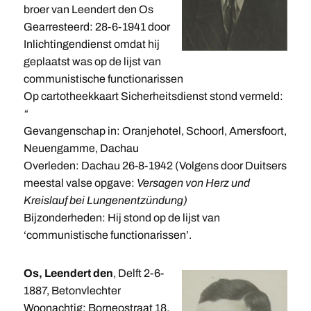
broer van Leendert den Os
Gearresteerd: 28-6-1941 door
Inlichtingendienst omdat hij
geplaatst was op de lijst van
communistische functionarissen
Op cartotheekkaart Sicherheitsdienst stond vermeld:
“
Gevangenschap in: Oranjehotel, Schoorl, Amersfoort,
Neuengamme, Dachau
Overleden: Dachau 26-8-1942 (Volgens door Duitsers
meestal valse opgave:
Versagen von Herz und
Kreislauf bei Lungenentzündung)
Bijzonderheden: Hij stond op de lijst van
‘communistische functionarissen’.
Os, Leendert den
, Delft 2-6-
1887, Betonvlechter
Woonachtig: Borneostraat 18,