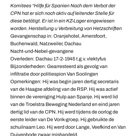
Komitees “Hilfe für Spanien Nach dem Verbot der
CPN hat er sich noch aktiv auf leitender Stelle für
diese betätigt. Er ist in ein KZ-Lager eingewiesen
worden. Herstellung u Verbreitung von Hetzschriften
Gevangenschap in: Oranjehotel, Amersfoort,
Buchenwald, Natzweiler, Dachau
Nacht-und-Nebel-gevangene
Overleden: Dachau 17-2-1945 t.g.v. vlektyfus
Bijzonderheden: Gearresteerd als gevolg van
infiltratie door politiespion Van Soolingen
Opmerkingen: Hij was begin jaren dertig secretaris
van de Haagse afdeling van de RSP. Hij was actief
binnen de vereniging Hulp aan Spanje. Hij werd lid
van de Troelstra Beweging Nederland en eind jaren
dertig lid van de CPN. Hij werd tijdens de oorlog de
eerste leider van De Vonk-groep. Hij gebruikte de
schuilnaam Leo. Hij werd door Lange, Veefkind en Van
Duivenbode zwaar mishandeld.