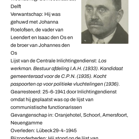
Delft
Verwantschap: Hij was
gehuwd met Johanna
Roelofsen, de vader van
Leendert en Isaac den Os en
de broer van Johannes den
Os
Lijst van de Centrale Inlichtingendienst:
Los
werkman. Bestuur afdeling I.A.H. (1933). Kandidaat
gemeenteraad voor de C.P.N. (1935). Kocht
paspoorten op voor politieke vluchtelingen (1936).
Gearresteerd: 25-6-1941 door Inlichtingendienst
omdat hij geplaatst was op de lijst van
communistische functionarissen
Gevangenschap in: Oranjehotel, Schoorl, Amersfoort,
Neuengamme
Overleden: Lübeck 29-4-1945
Bijzonderheden: Hij stond op de lijst van