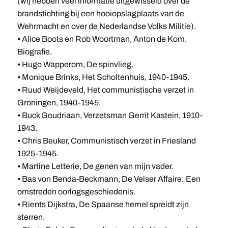
(wij hebben veel informatie uitgewisseld over de
brandstichting bij een hooiopslagplaats van de
Wehrmacht en over de Nederlandse Volks Militie).
⦁ Alice Boots en Rob Woortman, Anton de Kom.
Biografie.
⦁ Hugo Wapperom, De spinvlieg.
⦁ Monique Brinks, Het Scholtenhuis, 1940-1945.
⦁ Ruud Weijdeveld, Het communistische verzet in
Groningen, 1940-1945.
⦁ Buck Goudriaan, Verzetsman Gerrit Kastein, 1910-
1943.
⦁ Chris Beuker, Communistisch verzet in Friesland
1925-1945.
⦁ Martine Letterie, De genen van mijn vader.
⦁ Bas von Benda-Beckmann, De Velser Affaire: Een
omstreden oorlogsgeschiedenis.
⦁ Rients Dijkstra, De Spaanse hemel spreidt zijn
sterren.